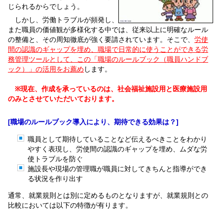
じられるからでしょう。
しかし、労働トラブルが頻発し、
また職員の価値観が多様化する中では、従来以上に明確なルール
の整備と、その周知徹底が強く要請されています。そこで、
労使
間の認識のギャップを埋め、職場で日常的に使うことができる労
務管理ツールとして、この「職場のルールブック（職員ハンドブ
ック）」の活用をお薦め
します。
※現在、作成を承っているのは、社会福祉施設用と医療施設用
のみとさせていただいております。
[職場のルールブック導入により、期待できる効果は？]
職員として期待していることなど伝えるべきことをわかり
やすく表現し、労使間の認識のギャップを埋め、ムダな労
使トラブルを防ぐ
施設長や現場の管理職が職員に対してきちんと指導ができ
る状況を作り出す
通常、就業規則とは別に定めるものとなりますが、就業規則との
比較においては以下の特徴が有ります。