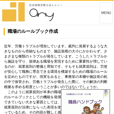
MENU
職場のルールブック作成
近年、労働トラブルが増加しています。裁判に発展するような大
きなものから些細なものまで、施設規模の大小にかかわらず、さ
まざまな種類のトラブルが発生しています。こうしたトラブルか
ら施設を守り、規律ある職場を実現するために重要性が増してい
るのが、就業規則の整備と周知です。そもそも就業規則は、労使
が安心して職務に専念できる環境を構築するための職場のルール
を定めたものですが、現実をみると、事務室の本棚や施設長の机
の中で保管され、労働トラブルが発生した際に、その解決の判断
根拠を求める程度ということが多いのではないでしょうか。
このように就業規則が本来の職場
のルールブックとしての機能を発揮
できていない大きな要因としては、
就業規則が法律にならった表現を使
っているため、その内容が難しく感